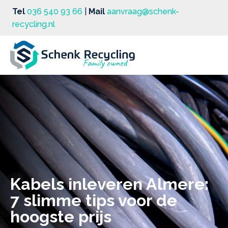
Tel
036 540 93 66
|
Mail
aanvraag@schenk-
recycling.nl
Kabels inleveren Almere:
7 slimme tips voor de
hoogste prijs