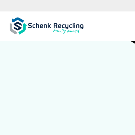
Certificeringe
Wij zijn volledig gecertificeerd en voldoen aan alle milieu
veiligheidseisen. Op die manier waarborgen wij de kwalite
duurzaamheid van onze werkprocessen en diensten. Sa
klanten werken we zo transparant mogelijk. Daarom lev
gedetailleerde rapportages en dashboards voor afvalma