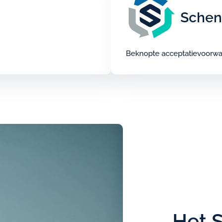
Schen
Beknopte acceptatievoorwa
Het 