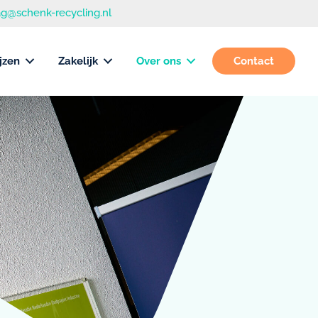
g@schenk-recycling.nl
jzen
Zakelijk
Over ons
Contact