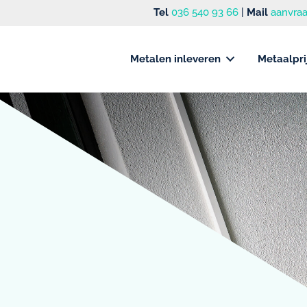
Tel
036 540 93 66
|
Mail
aanvraa
Metalen inleveren
Metaalpri
n
- en
it en
men met onze
eren we
nagement.