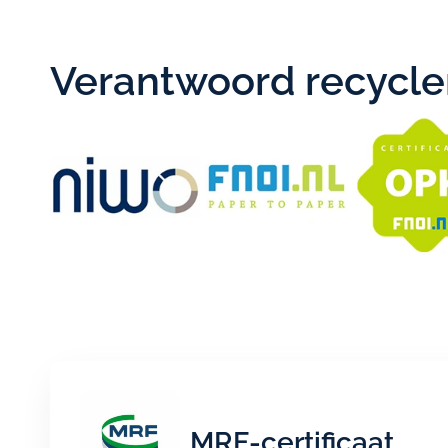
Verantwoord recyclen
MRF-certificaat