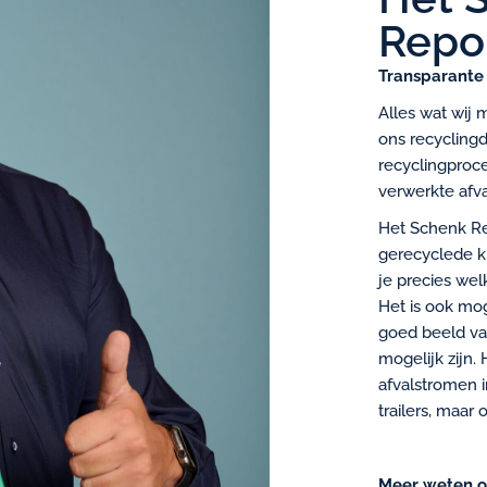
Repo
Transparante
Alles wat wij 
ons recycling
recyclingproc
verwerkte afva
Het Schenk Re
gerecyclede ki
je precies wel
Het is ook mog
goed beeld va
mogelijk zijn
afvalstromen i
trailers, maar 
Meer weten o