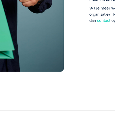
Wil je meer w
organisatie? 
dan
contact
o