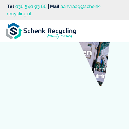
Tel
036 540 93 66
|
Mail
aanvraag@schenk-
recycling.nl
Oude harde schijven
inleveren
Wil je een oude harde schijf inleveren of meerdere
oude harde schijven inleveren na een opruiming of IT-
vervanging? Bij Schenk Recycling in Almere lever je ze
snel, veilig en verantwoord in. Wij zorgen voor
correcte verwerking én een marktconforme
vergoeding.
Of het nu gaat om harde schijven uit laptops, servers
of desktopcomputers: wij beschikken over de juiste