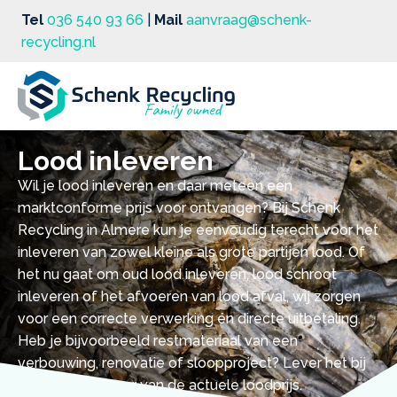
Tel
036 540 93 66
|
Mail
aanvraag@schenk-
recycling.nl
Lood inleveren
Wil je lood inleveren en daar meteen een
marktconforme prijs voor ontvangen? Bij Schenk
Recycling in Almere kun je eenvoudig terecht voor het
inleveren van zowel kleine als grote partijen lood. Of
het nu gaat om oud lood inleveren, lood schroot
inleveren of het afvoeren van lood afval, wij zorgen
voor een correcte verwerking én directe uitbetaling.
Heb je bijvoorbeeld restmateriaal van een
verbouwing, renovatie of sloopproject? Lever het bij
ons in en profiteer van de actuele loodprijs.