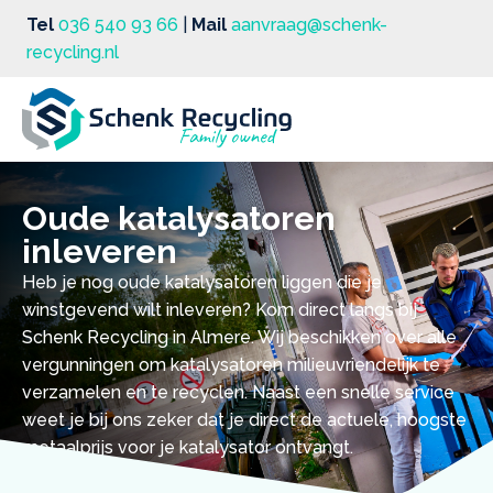
Tel
036 540 93 66
|
Mail
aanvraag@schenk-
recycling.nl
Oude katalysatoren
inleveren
Heb je nog oude katalysatoren liggen die je
winstgevend wilt inleveren? Kom direct langs bij
Schenk Recycling in Almere. Wij beschikken over alle
vergunningen om katalysatoren milieuvriendelijk te
verzamelen en te recyclen. Naast een snelle service
weet je bij ons zeker dat je direct de actuele, hoogste
metaalprijs voor je katalysator ontvangt.