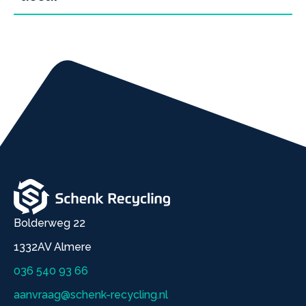
Bolderweg 22
1332AV Almere
036 540 93 66
aanvraag@schenk-recycling.nl