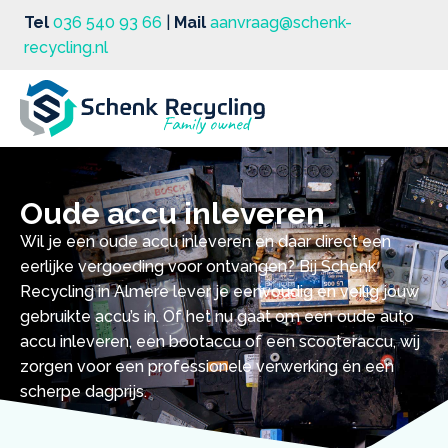
Tel
036 540 93 66
|
Mail
aanvraag@schenk-
recycling.nl
Oude accu inleveren
Wil je een oude accu inleveren en daar direct een
eerlijke vergoeding voor ontvangen? Bij Schenk
Recycling in Almere lever je eenvoudig en veilig jouw
gebruikte accu’s in. Of het nu gaat om een oude auto
accu inleveren, een bootaccu of een scooteraccu, wij
zorgen voor een professionele verwerking én een
scherpe dagprijs.