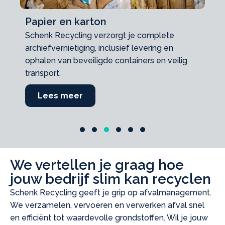
Big bags
Met onze oplossingen op maat is recycling
van big bags en grondstoffen heel eenvoudig.
Lees meer
about Big bags
Slide group 1
Slide group 2
Slide group 3
Slide group 4
Slide group 5
Slide group 6
We vertellen je graag hoe
jouw bedrijf slim kan recyclen
Schenk Recycling geeft je grip op afvalmanagement.
We verzamelen, vervoeren en verwerken afval snel
en efficiënt tot waardevolle grondstoffen. Wil je jouw