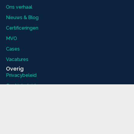
Ons verhaal
Nieuws & Blog
Certificeringen
MVO
Cases
Vacatures
Overig
Privacybeleid
Cookiebeleid
Disclaimer
Documenten
Volg ons