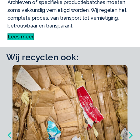
Archieven of specifieke productiebatches moeten
soms vakkundig vernietigd worden. Wij regelen het
complete proces, van transport tot vernietiging,
betrouwbaar en transparant.
Lees meer
Wij recyclen ook:
Previous
Ne