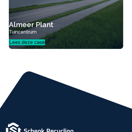
Almeer Plant
Tuincentrum
Lees deze case