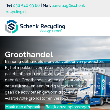
Tel
036 540 93 66
|
Mail
aanvraag@schenk-
recycling.nl
Groothandel
Binnen groothandels is er veel verkeer van producten.
Bij het inpakken, verpakken en verzenden van items,
pallets of karren wordt veel wikkelfolie en karton
gebruikt. Groothandels willen deze afvalstromen
natuurlijk snel en eenvoudig recyclen. Op die manier
gaan de activiteiten gewoon door en worden geen
waardevolle grondstoffen verspild.
Maak een afspraak
Bekijk onze oplossingen