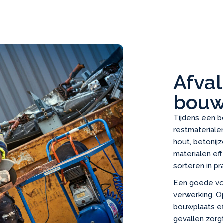
Afva
bou
Tijdens een 
restmaterialen
hout, betonijz
materialen eff
sorteren in p
Een goede voo
verwerking. O
bouwplaats ef
gevallen zorg