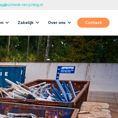
ag@schenk-recycling.nl
en
Zakelijk
Over ons
Contact