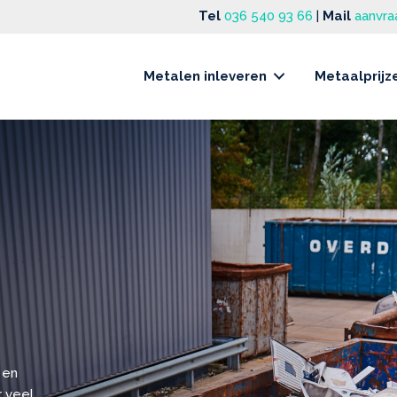
Tel
036 540 93 66
|
Mail
aanvra
Metalen inleveren
Metaalprijz
 en
r veel