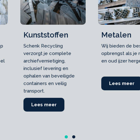
Pallet
Metalen
fen
Schenk R
Wij bieden de beste
g
verzorgt 
opbrengst als je metalen
plete
archiefver
en oud ijzer hergebruikt.
ng,
inclusief 
g en
ophalen v
eiligde
containers
Lees meer
about Metalen
lig
transport.
Lees
bout Kunststoffen