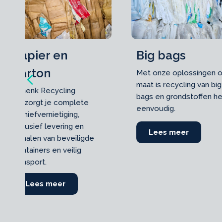
Big bags
Kunststof
Met onze oplossingen op
Schenk Recyclin
Previous
maat is recycling van big
verzorgt je com
bags en grondstoffen heel
archiefvernietigi
eenvoudig.
inclusief leverin
ophalen van bev
Lees meer
about Big bags
containers en vei
transport.
Lees meer
a
apier en karton