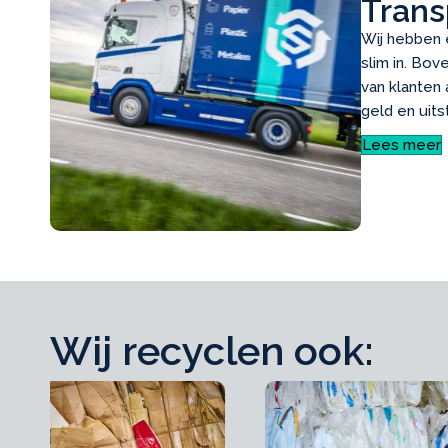
Trans
Wij hebben e
slim in. Bo
van klanten a
geld en uits
Lees meer
Wij recyclen ook: