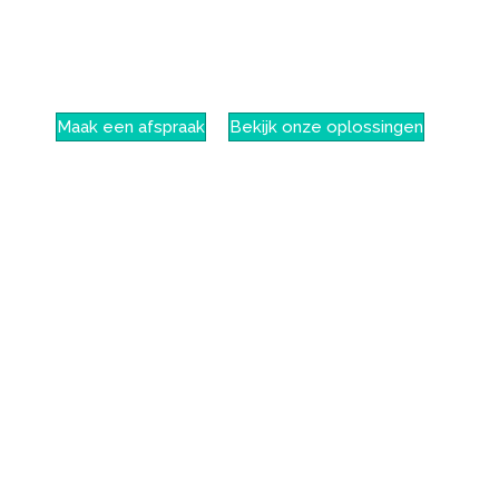
afvalstromen van papier, karton en plastic. Deze restmat
grondstof voor nieuw papier en karton. Daarom is het ve
slim te verzamelen en te verwerken. Hierdoor draagt de
sector direct bij aan een duurzamere wereld.
Maak een afspraak
Bekijk onze oplossingen
Grafisch