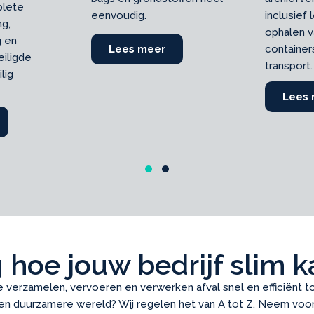
plete
eenvoudig.
inclusief 
ng,
ophalen v
g en
Lees meer
about Big bags
containers
eiligde
transport.
lig
Lees
bout Papier en karton
Slide group 1
Slide group 2
 hoe jouw bedrijf slim 
verzamelen, vervoeren en verwerken afval snel en efficiënt to
een duurzamere wereld? Wij regelen het van A tot Z. Neem voor