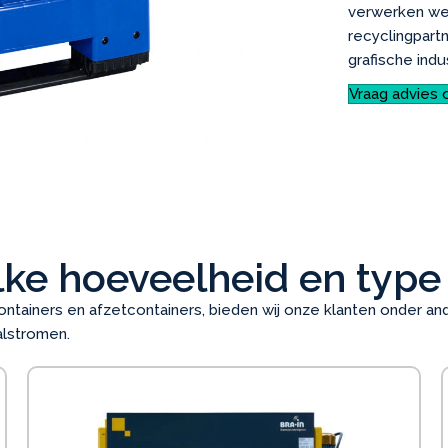
verwerken we 
recyclingpar
grafische indu
Vraag advies 
lke hoeveelheid en type
ontainers en afzetcontainers, bieden wij onze klanten onder a
alstromen.