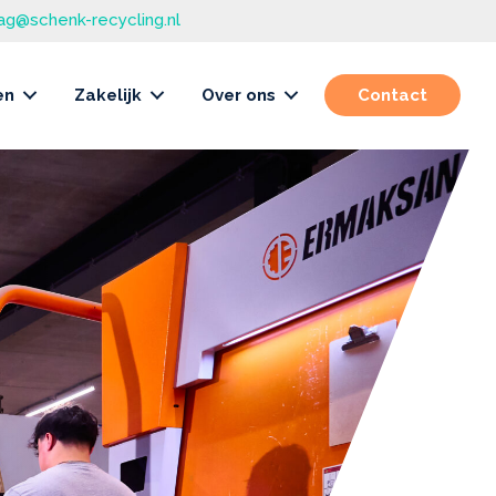
ag@schenk-recycling.nl
en
Zakelijk
Over ons
Contact