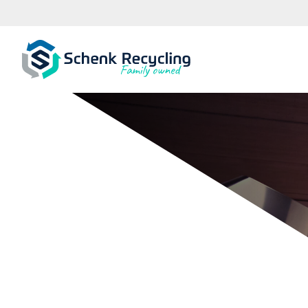
Grafische indust
In de grafische industrie staat papier centraal. Alle activi
aanleveren en bewerken tot afwerken van drukwerk, lei