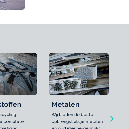
P
Metalen
stoffen
Sc
Wij bieden de beste
ecycling
Next
ve
opbrengst als je metalen
je complete
ar
en oud ijzer hergebruikt.
nietiging,