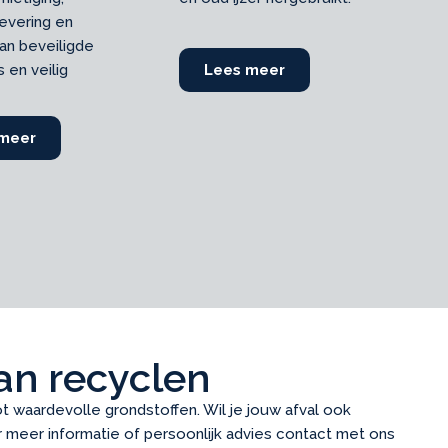
in
levering en
op
an beveiligde
co
Lees meer
about Metalen
 en veilig
tr
 meer
about Kunststoffen
kan recyclen
t waardevolle grondstoffen. Wil je jouw afval ook
 meer informatie of persoonlijk advies contact met ons