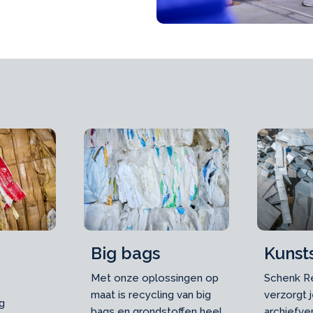
Big bags
Kunst
Met onze oplossingen op
Schenk R
maat is recycling van big
verzorgt 
g
bags en grondstoffen heel
archiefver