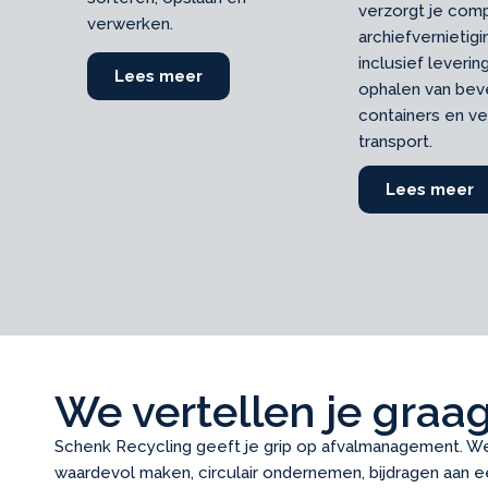
verzorgt je com
verwerken.
archiefvernietigi
inclusief leverin
Lees meer
about Folie
ophalen van bev
containers en vei
transport.
allets
Lees meer
a
We vertellen je graag
Schenk Recycling geeft je grip op afvalmanagement. We 
waardevol maken, circulair ondernemen, bijdragen aan 