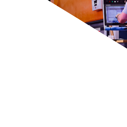
erialen zijn de
rstandig afval
 grafische