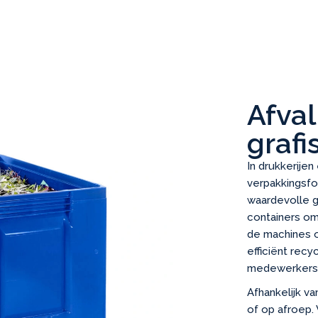
Afva
grafi
In drukkerijen
verpakkingsfol
waardevolle g
containers om
de machines o
efficiënt rec
medewerkers
Afhankelijk v
of op afroep.