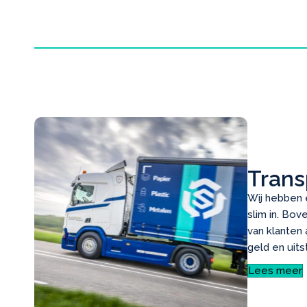
Trans
Wij hebben e
slim in. Bo
van klanten a
geld en uits
Lees meer