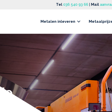
Tel
036 540 93 66
|
Mail
aanvra
Metalen inleveren
Metaalprijz
rie
teiten, van
den tot