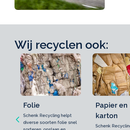
Wij recyclen ook:
Folie
Papier en
karton
Schenk Recycling helpt
Previous
diverse soorten folie snel
Schenk Recyclin
sorteren, opslaan en