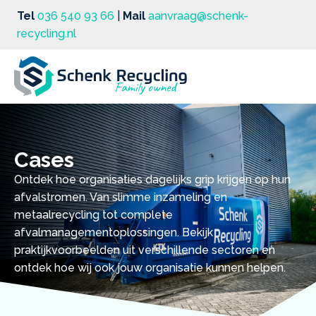
Tel
036 540 93 66
|
Mail
aanvraag@schenk-
recycling.nl
Cases
Ontdek hoe organisaties dagelijks grip krijgen op hun
afvalstromen. Van slimme inzameling en
metaalrecycling tot complete
afvalmanagementoplossingen. Bekijk
praktijkvoorbeelden uit verschillende sectoren en
ontdek hoe wij ook jouw organisatie kunnen helpen.