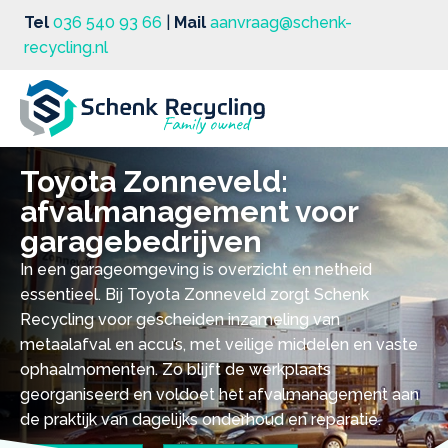
Tel
036 540 93 66
|
Mail
aanvraag@schenk-
recycling.nl
Toyota Zonneveld:
afvalmanagement voor
garagebedrijven
In een garageomgeving is overzicht en netheid
essentieel. Bij Toyota Zonneveld zorgt Schenk
Recycling voor gescheiden inzameling van
metaalafval en accu’s, met veilige middelen en vaste
ophaalmomenten. Zo blijft de werkplaats
georganiseerd en voldoet het afvalmanagement aan
de praktijk van dagelijks onderhoud en reparatie.