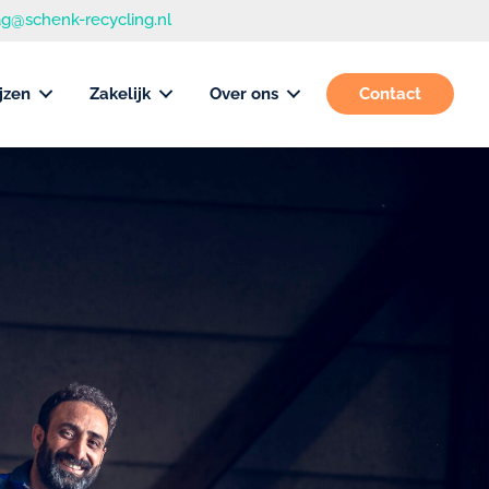
g@schenk-recycling.nl
jzen
Zakelijk
Over ons
Contact