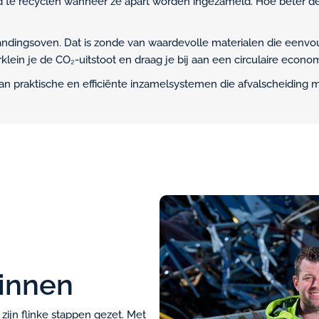
end te recyclen wanneer ze apart worden ingezameld. Hoe beter de
ndingsoven. Dat is zonde van waardevolle materialen die eenv
klein je de CO₂-uitstoot en draag je bij aan een circulaire econom
 van praktische en efficiënte inzamelsystemen die afvalscheiding
innen
zijn flinke stappen gezet. Met