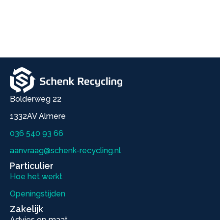
Bolderweg 22
1332AV Almere
036 540 93 66
aanvraag@schenk-recycling.nl
Particulier
Hoe het werkt
Openingstijden
Zakelijk
Advies op maat