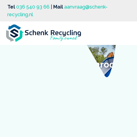
Tel
036 540 93 66
|
Mail
aanvraag@schenk-
recycling.nl
Makkelijk en snel schroot
inleveren in Almere
Schroot inleveren in de regio Almere? Kom dan snel
langs bij Schenk Recycling. Wij zijn gespecialiseerd in
het recyclen van schroot, zoals koper, messing, zink,
lood en aluminium. Je hoeft je schroot alleen maar in
te leveren en je krijgt direct de actuele schrootprijs
uitbetaald.