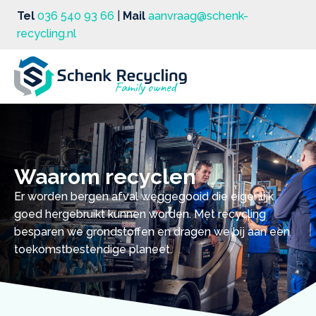
Tel
036 540 93 66
|
Mail
aanvraag@schenk-
recycling.nl
Waarom recyclen
Er worden bergen afval weggegooid die eigenlijk
goed hergebruikt kunnen worden. Met recycling
besparen we grondstoffen en dragen we bij aan een
toekomstbestendige planeet.