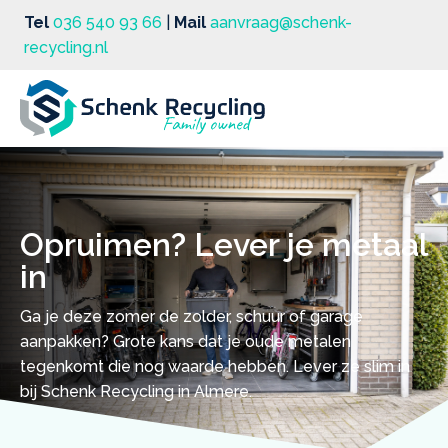
Tel
036 540 93 66
|
Mail
aanvraag@schenk-
recycling.nl
Opruimen? Lever je metaal
in
Ga je deze zomer de zolder, schuur of garage
aanpakken? Grote kans dat je oude metalen
tegenkomt die nog waarde hebben. Lever ze slim in
bij Schenk Recycling in Almere.