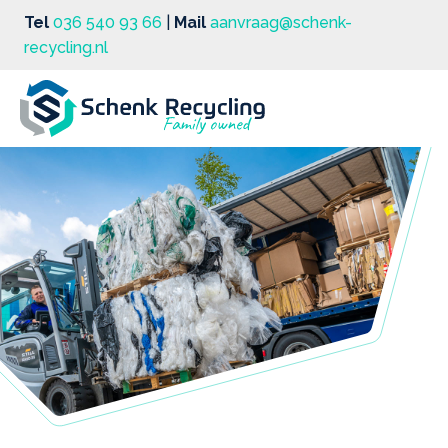
Tel
036 540 93 66
|
Mail
aanvraag@schenk-
recycling.nl