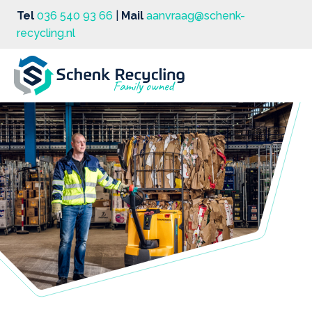
Tel
036 540 93 66
|
Mail
aanvraag@schenk-
recycling.nl