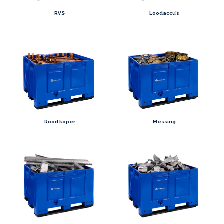
RVS
Loodaccu’s
Rood koper
Messing