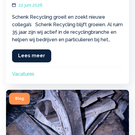
gezocht
22 juni 2026
Schenk Recycling groeit en zoekt nieuwe
collega’s Schenk Recycling blijft groeien. Al ruim
35 jaar zijn wij actief in de recyclingbranche en
helpen wij bedrijven en particulieren bij het
verantwoord inzamelen en verwerken van
metalen en andere grondstoffen. Door de
Lees meer
about Nieuwe vacatures bij Schenk 
aanhoudende groei van onze activiteiten zijn wij
op zoek naar versterking voor ons team…
Vacatures