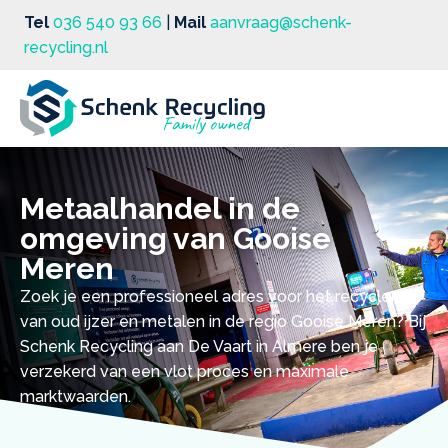
Tel
036 540 93 66
|
Mail
aanvraag@schenk-
recycling.nl
Metaalhandel in de
omgeving van Gooise
Meren
Zoek je een professioneel adres voor het recyclen
van oud ijzer en metalen in de regio Gooise Meren? Bij
Schenk Recycling aan De Vaart in Almere ben je
verzekerd van een vlot proces en maximale
marktwaarden.