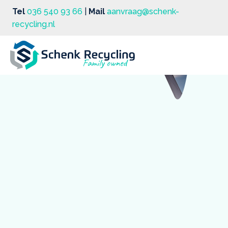
Tel
036 540 93 66
|
Mail
aanvraag@schenk-
recycling.nl
Metaalhandel in de
omgeving van Nijkerk
Bij Schenk Recycling krijg je voor je oude metalen en
oud ijzer direct de actuele dagwaarde in contanten
uitgekeerd. Of je nu vanuit Nijkerk-Reserve of het
centrum komt, via de A27 ben je zonder afspraak
binnen korte tijd bij onze weegbrug. Wij zorgen voor
een eerlijke weging en een snelle afhandeling van al
je restmaterialen.