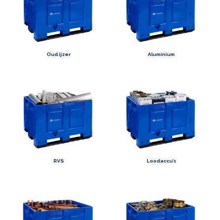
Oud ijzer
Aluminium
RVS
Loodaccu’s