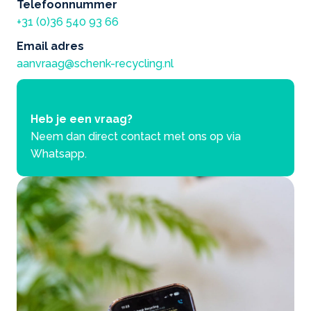
Telefoonnummer
+31 (0)36 540 93 66
Email adres
aanvraag@schenk-recycling.nl
Heb je een vraag?
Neem dan direct contact met ons op via
Whatsapp.