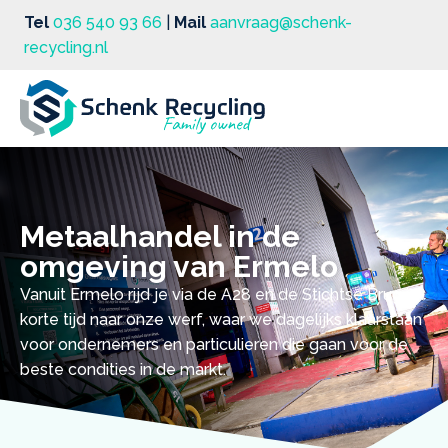
Tel
036 540 93 66
|
Mail
aanvraag@schenk-
recycling.nl
Metaalhandel in de
omgeving van Ermelo
Vanuit Ermelo rijd je via de A28 en de Stichtse Brug in
korte tijd naar onze werf, waar we dagelijks klaarstaan
voor ondernemers en particulieren die gaan voor de
beste condities in de markt.