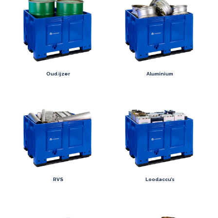
Oud ijzer
Aluminium
RVS
Loodaccu’s